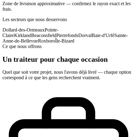
Zone de livraison approximative — confirmez le rayon exact et les
frais.
Les secteurs que nous desservons
Dollard-des-Ormeaux
Pointe-
Claire
Kirkland
Beaconsfield
Pierrefonds
Dorval
Baie-d'Urfé
Sainte-
Anne-de-Bellevue
Roxboro
Île-Bizard
Ce que nous offrons
Un traiteur pour chaque occasion
Quel que soit votre projet, nous l'avons déjà livré — chaque option
correspond à ce que les gens recherchent vraiment.