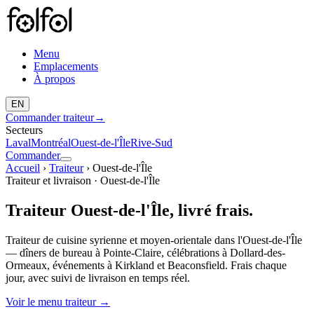
Menu
Emplacements
À propos
EN
Commander traiteur
→
Secteurs
Laval
Montréal
Ouest-de-l'Île
Rive-Sud
Commander
Accueil
›
Traiteur
›
Ouest-de-l'Île
Traiteur et livraison · Ouest-de-l'Île
Traiteur Ouest-de-l'Île, livré frais.
Traiteur de cuisine syrienne et moyen-orientale dans l'Ouest-de-l'Île
— dîners de bureau à Pointe-Claire, célébrations à Dollard-des-
Ormeaux, événements à Kirkland et Beaconsfield. Frais chaque
jour, avec suivi de livraison en temps réel.
Voir le menu traiteur
→