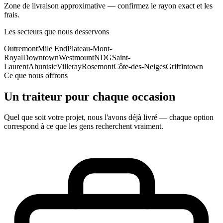
Zone de livraison approximative — confirmez le rayon exact et les
frais.
Les secteurs que nous desservons
Outremont
Mile End
Plateau-Mont-
Royal
Downtown
Westmount
NDG
Saint-
Laurent
Ahuntsic
Villeray
Rosemont
Côte-des-Neiges
Griffintown
Ce que nous offrons
Un traiteur pour chaque occasion
Quel que soit votre projet, nous l'avons déjà livré — chaque option
correspond à ce que les gens recherchent vraiment.