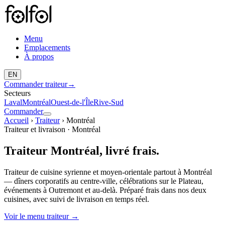
Menu
Emplacements
À propos
EN
Commander traiteur
→
Secteurs
Laval
Montréal
Ouest-de-l'Île
Rive-Sud
Commander
Accueil
›
Traiteur
›
Montréal
Traiteur et livraison · Montréal
Traiteur Montréal, livré frais.
Traiteur de cuisine syrienne et moyen-orientale partout à Montréal
— dîners corporatifs au centre-ville, célébrations sur le Plateau,
événements à Outremont et au-delà. Préparé frais dans nos deux
cuisines, avec suivi de livraison en temps réel.
Voir le menu traiteur
→